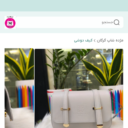
جستجو
مژده شاپ گرگان
کیف دوشی