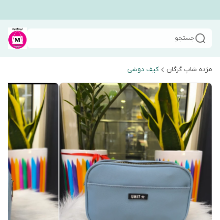
جستجو
مژده شاپ گرگان
کیف دوشی