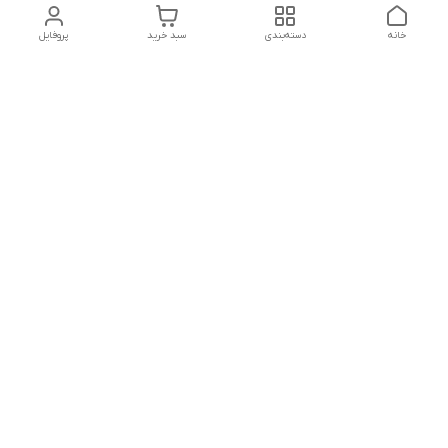
خانه
دسته‌بندی
سبد خرید
پروفایل
دسترسی سریع
تماس با ما
شکایات
درباره ما
قوانین و مقررات
سیاست حریم خصوصی
درصورت بروز هرگونه مشکل در ثبت خرید با
شماره09039334626تماس حاصل فرمایید
شماره فروشگاه:017۳۲۳۳۱۴۶۵