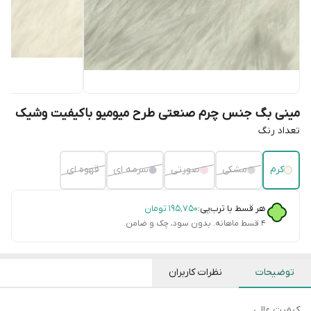
مینی بگ جنس چرم صنعتی طرح میومیو باکیفیت وشیک
تعداد رنگ
کرم
مشکی
صورتی
سرمه ای
قهوه ای
هر قسط با ترب‌پی:
۱۹۵٬۷۵۰
تومان
۴ قسط ماهانه. بدون سود، چک و ضامن.
توضیحات
نظرات کاربران
کیفیت عالی