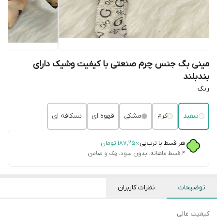
مینی بگ جنس چرم صنعتی با کیفیت وشیک دارای
بندبلند
رنگ
سفید
کرم
مشکی
قهوه ای
نسکافه ای
هر قسط با ترب‌پی:
۱۸۷٬۲۵۰
تومان
۴ قسط ماهانه. بدون سود، چک و ضامن.
توضیحات
نظرات کاربران
کیفیت عالی