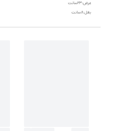
عرض:۲۳سانت
بغل:۸سانت