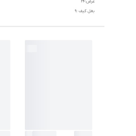
عرض:۲۴
بغل کیف :۹