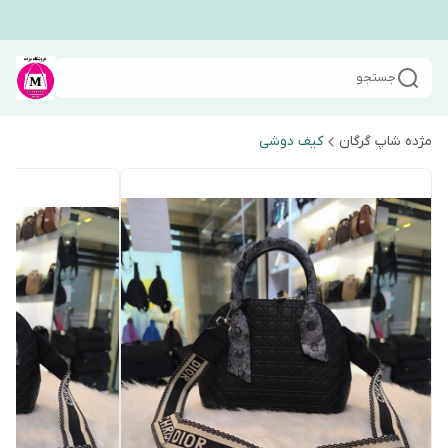
جستجو
مژده شاپ گرگان
کیف دوشی