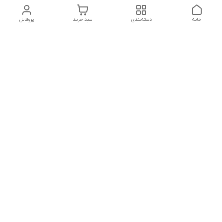
خانه
دسته‌بندی
سبد خرید
پروفایل
دسترسی سریع
تماس با ما
شکایات
درباره ما
قوانین و مقررات
سیاست حریم خصوصی
درصورت بروز هرگونه مشکل در ثبت خرید با
شماره09039334626تماس حاصل فرمایید
شماره فروشگاه:017۳۲۳۳۱۴۶۵