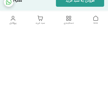
افزودن به سبد خرید
1,279,000
خانه
دسته‌بندی
سبد خرید
پروفایل
دسترسی سریع
تماس با ما
شکایات
درباره ما
قوانین و مقررات
سیاست حریم خصوصی
درصورت بروز هرگونه مشکل در ثبت خرید با