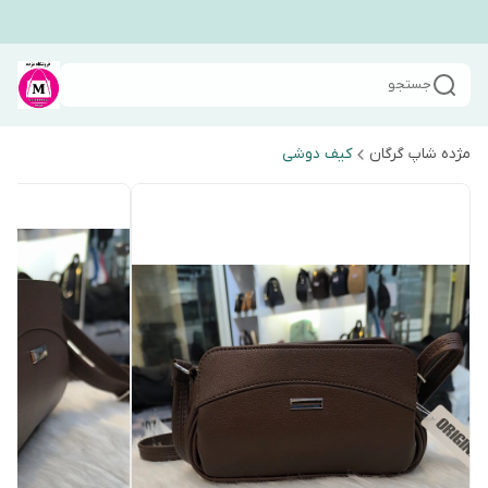
جستجو
مژده شاپ گرگان
کیف دوشی