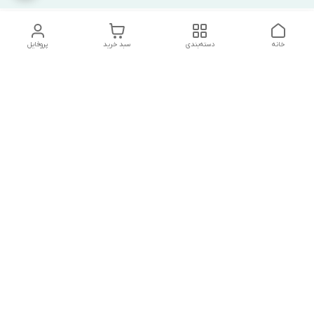
خانه
دسته‌بندی
سبد خرید
پروفایل
دسترسی سریع
تماس با ما
شکایات
درباره ما
قوانین و مقررات
سیاست حریم خصوصی
درصورت بروز هرگونه مشکل در ثبت خرید با
شماره09039334626تماس حاصل فرمایید