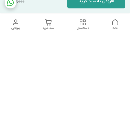
افزودن به سبد خرید
959,000
خانه
دسته‌بندی
سبد خرید
پروفایل
دسترسی سریع
تماس با ما
شکایات
درباره ما
قوانین و مقررات
سیاست حریم خصوصی
درصورت بروز هرگونه مشکل در ثبت خرید با