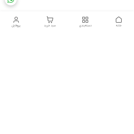
خانه
دسته‌بندی
سبد خرید
پروفایل
دسترسی سریع
تماس با ما
شکایات
درباره ما
قوانین و مقررات
سیاست حریم خصوصی
درصورت بروز هرگونه مشکل در ثبت خرید با