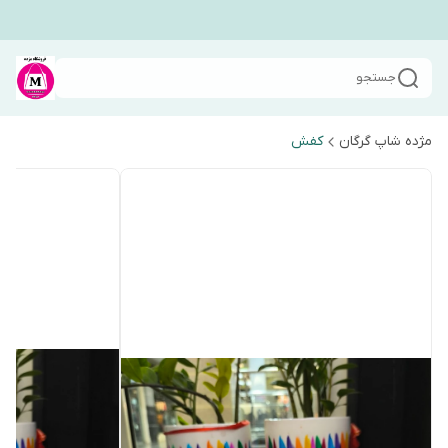
جستجو
مژده شاپ گرگان
کفش