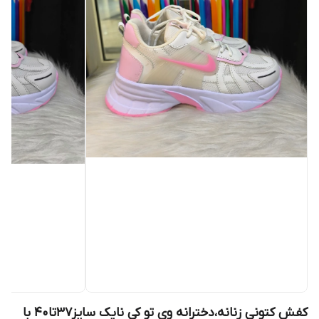
کفش کتونی زنانه،دخترانه وی تو کی نایک سایز۳۷تا۴۰ با