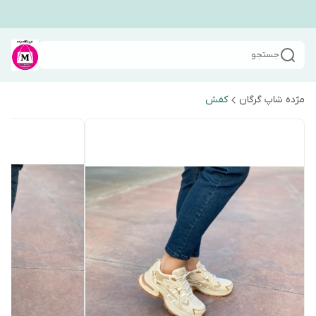
جستجو
مژده شاپ گرگان
کفش