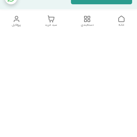
خانه
دسته‌بندی
سبد خرید
پروفایل
دسترسی سریع
تماس با ما
شکایات
درباره ما
قوانین و مقررات
سیاست حریم خصوصی
درصورت بروز هرگونه مشکل در ثبت خرید با