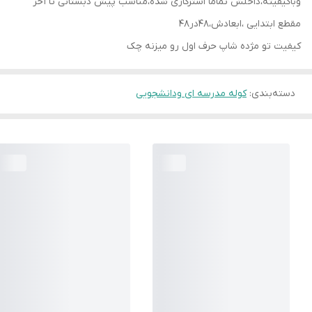
وباکیفیته،داخلش تماما استرکاری شده،مناسب پیش دبستانی تا آخر
مقطع ابتدایی ،ابعادش،48در48
کیفیت تو مژده شاپ حرف اول رو میزنه چک
دسته‌بندی
:
کوله مدرسه ای ودانشجویی