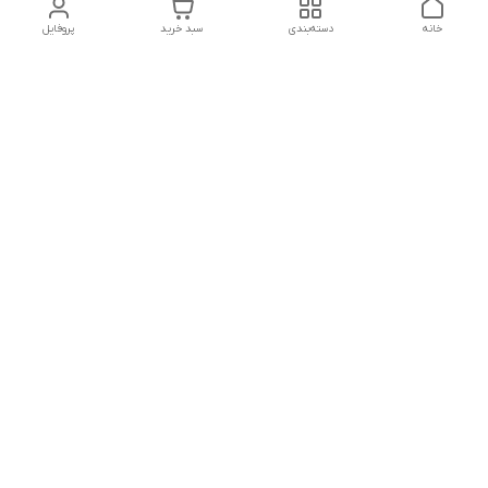
خانه
دسته‌بندی
سبد خرید
پروفایل
دسترسی سریع
تماس با ما
شکایات
درباره ما
قوانین و مقررات
سیاست حریم خصوصی
درصورت بروز هرگونه مشکل در ثبت خرید با
شماره09039334626تماس حاصل فرمایید
شماره فروشگاه:017۳۲۳۳۱۴۶۵