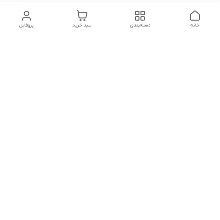
خانه
دسته‌بندی
سبد خرید
پروفایل
دسترسی سریع
تماس با ما
شکایات
درباره ما
قوانین و مقررات
سیاست حریم خصوصی
درصورت بروز هرگونه مشکل در ثبت خرید با
شماره09039334626تماس حاصل فرمایید