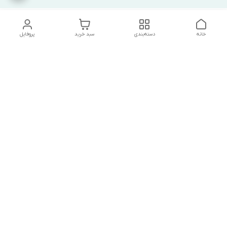
خانه
دسته‌بندی
سبد خرید
پروفایل
دسترسی سریع
تماس با ما
شکایات
درباره ما
قوانین و مقررات
سیاست حریم خصوصی
درصورت بروز هرگونه مشکل در ثبت خرید با
شماره09039334626تماس حاصل فرمایید