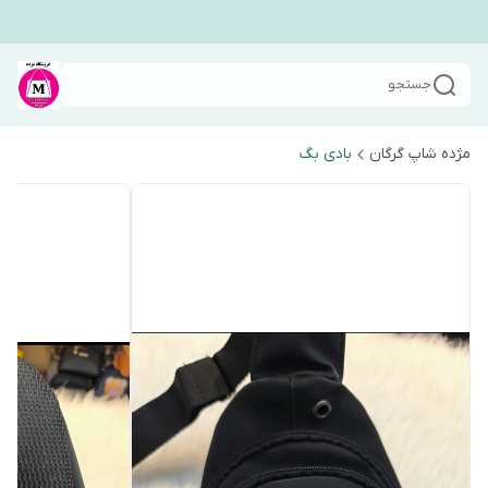
جستجو
مژده شاپ گرگان
بادی بگ