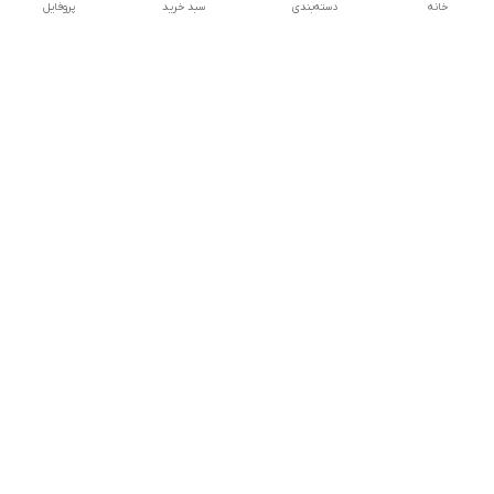
خانه
دسته‌بندی
سبد خرید
پروفایل
دسترسی سریع
تماس با ما
شکایات
درباره ما
قوانین و مقررات
سیاست حریم خصوصی
درصورت بروز هرگونه مشکل در ثبت خرید با
شماره09039334626تماس حاصل فرمایید
شماره فروشگاه:017۳۲۳۳۱۴۶۵
پیچ اینستاگرام ما