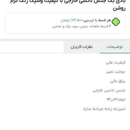
بادی بگ جنس نانسی خارجی با کیفیت وشیک رنگ کرم
روشن
هر قسط با ترب‌پی:
۱۷۴٬۵۰۰
تومان
۴ قسط ماهانه. بدون سود، چک و ضامن.
توضیحات
نظرات کاربران
کیفیت عالی
دوخت تمیز
یراق عالی
جنس نانسی خارجی
ابعاد۳۱در۲۴
اسپرته زنانه مردانه نداره