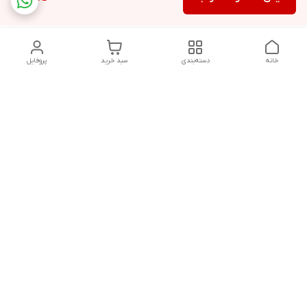
خانه
دسته‌بندی
سبد خرید
پروفایل
دسترسی سریع
تماس با ما
شکایات
درباره ما
قوانین و مقررات
سیاست حریم خصوصی
درصورت بروز هرگونه مشکل در ثبت خرید با