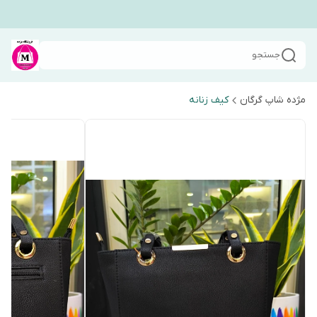
جستجو
مژده شاپ گرگان
کیف زنانه