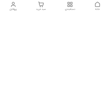
خانه
دسته‌بندی
سبد خرید
پروفایل
دسترسی سریع
تماس با ما
شکایات
درباره ما
قوانین و مقررات
سیاست حریم خصوصی
درصورت بروز هرگونه مشکل در ثبت خرید با
شماره09039334626تماس حاصل فرمایید
شماره فروشگاه:017۳۲۳۳۱۴۶۵