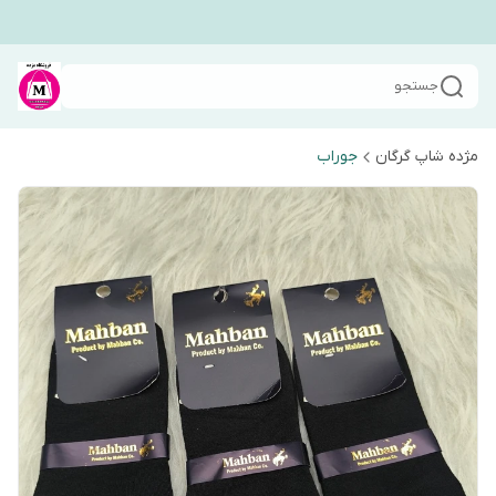
جستجو
مژده شاپ گرگان
جوراب