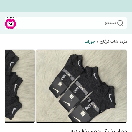
جستجو
مژده شاپ گرگان
جوراب
جوراب نایک جنس نخ پنبه