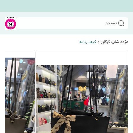
جستجو
مژده شاپ گرگان
کیف زنانه