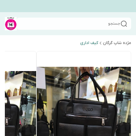
جستجو
مژده شاپ گرگان
کیف اداری