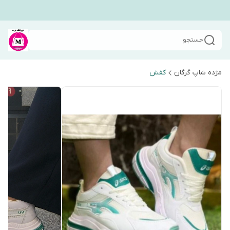
جستجو
مژده شاپ گرگان
کفش