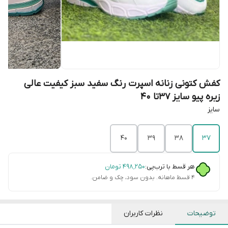
کفش کتونی زنانه اسپرت رنگ سفید سبز کیفیت عالی
زیره پیو سایز 37تا 40
سایز
40
39
38
37
هر قسط با ترب‌پی:
۴۹۸٬۲۵۰
تومان
۴ قسط ماهانه. بدون سود، چک و ضامن.
توضیحات
نظرات کاربران