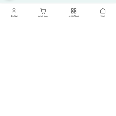
خانه
دسته‌بندی
سبد خرید
پروفایل
دسترسی سریع
تماس با ما
شکایات
درباره ما
قوانین و مقررات
سیاست حریم خصوصی
درصورت بروز هرگونه مشکل در ثبت خرید با
شماره09039334626تماس حاصل فرمایید