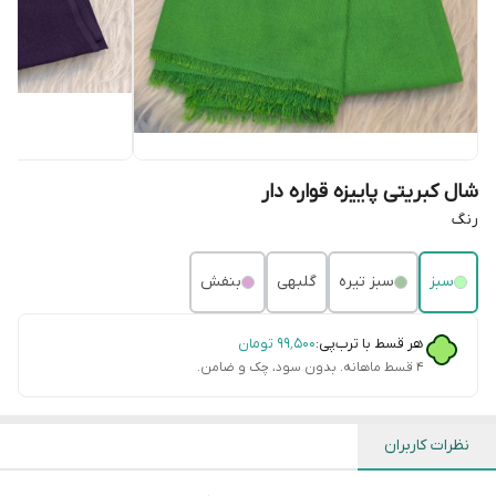
شال کبریتی پاییزه قواره دار
رنگ
سبز
سبز تیره
گلبهی
بنفش
هر قسط با ترب‌پی:
۹۹٬۵۰۰
تومان
۴ قسط ماهانه. بدون سود، چک و ضامن.
نظرات کاربران