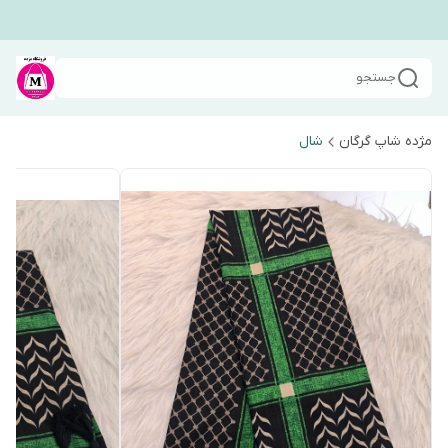
جستجو
مژده شاپ گرگان
شال