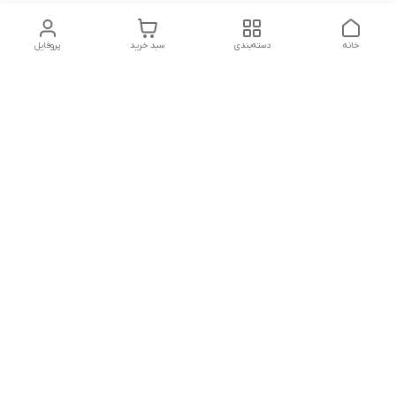
خانه
دسته‌بندی
سبد خرید
پروفایل
دسترسی سریع
تماس با ما
شکایات
درباره ما
قوانین و مقررات
سیاست حریم خصوصی
درصورت بروز هرگونه مشکل در ثبت خرید با
شماره09039334626تماس حاصل فرمایید