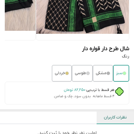
شال طرح دار قواره دار
رنگ
سبز
مشکی
طوسی
خردلی
هر قسط با ترب‌پی:
۸۲٬۲۵۰
تومان
۴ قسط ماهانه. بدون سود، چک و ضامن.
نظرات کاربران
اولین نفر نظر خود را ثبت کنید.