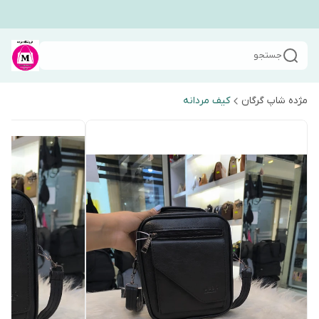
جستجو
مژده شاپ گرگان
کیف مردانه