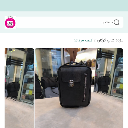
جستجو
مژده شاپ گرگان
کیف مردانه