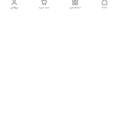
خانه
دسته‌بندی
سبد خرید
پروفایل
دسترسی سریع
تماس با ما
شکایات
درباره ما
قوانین و مقررات
سیاست حریم خصوصی
درصورت بروز هرگونه مشکل در ثبت خرید با
شماره09039334626تماس حاصل فرمایید
شماره فروشگاه:017۳۲۳۳۱۴۶۵