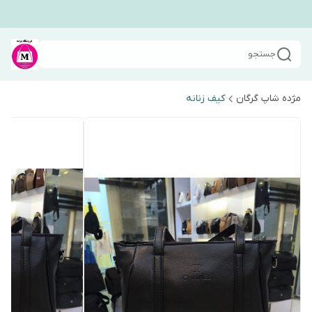
جستجو
مژده شاپ گرگان
کیف زنانه