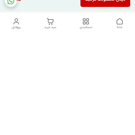
خانه
دسته‌بندی
سبد خرید
پروفایل
دسترسی سریع
تماس با ما
شکایات
درباره ما
قوانین و مقررات
سیاست حریم خصوصی
درصورت بروز هرگونه مشکل در ثبت خرید با