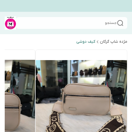
جستجو
مژده شاپ گرگان
کیف دوشی