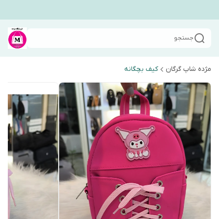
جستجو
مژده شاپ گرگان
کیف بچگانه