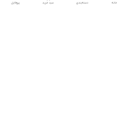
خانه
دسته‌بندی
سبد خرید
پروفایل
دسترسی سریع
تماس با ما
شکایات
درباره ما
قوانین و مقررات
سیاست حریم خصوصی
درصورت بروز هرگونه مشکل در ثبت خرید با
شماره09039334626تماس حاصل فرمایید
شماره فروشگاه:017۳۲۳۳۱۴۶۵
پیچ اینستاگرام ما