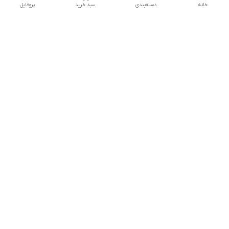
خانه
دسته‌بندی
سبد خرید
پروفایل
دسترسی سریع
تماس با ما
شکایات
درباره ما
قوانین و مقررات
سیاست حریم خصوصی
درصورت بروز هرگونه مشکل در ثبت خرید با
شماره09039334626تماس حاصل فرمایید
شماره فروشگاه:017۳۲۳۳۱۴۶۵
پیچ اینستاگرام ما