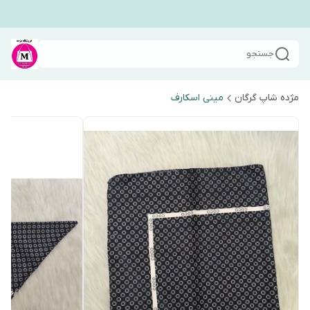
جستجو
مژده شاپ گرگان
مینی اسکارف