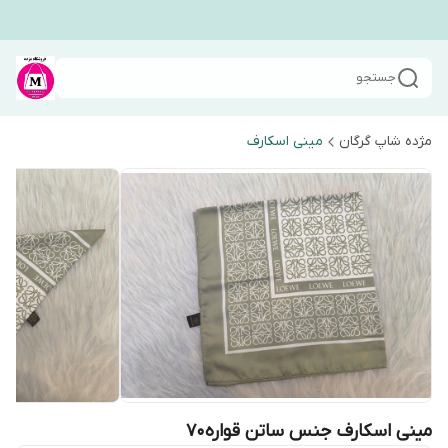
جستجو
مژده شاپ گرگان
مینی اسکارف
مینی اسکارف جنس ساتن قواره۷۰