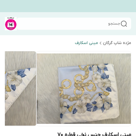
جستجو
مژده شاپ گرگان
مینی اسکارف
مینی اسکارف جنس نخی قواره ۷۰