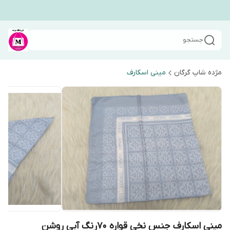
جستجو
مژده شاپ گرگان
مینی اسکارف
مینی اسکارف جنس نخی قواره ۷۰رنگ آبی روشن