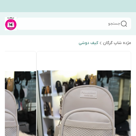
جستجو
مژده شاپ گرگان
کیف دوشی