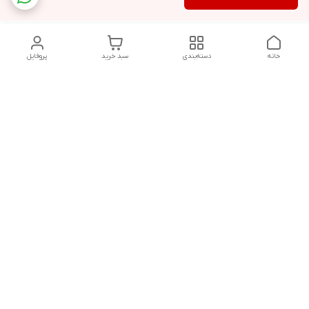
خانه
دسته‌بندی
سبد خرید
پروفایل
دسترسی سریع
تماس با ما
شکایات
درباره ما
قوانین و مقررات
سیاست حریم خصوصی
درصورت بروز هرگونه مشکل در ثبت خرید با