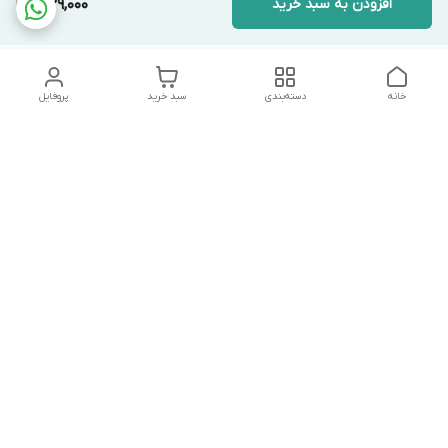
افزودن به سبد خرید
539,000
خانه
دسته‌بندی
سبد خرید
پروفایل
دسترسی سریع
تماس با ما
شکایات
درباره ما
قوانین و مقررات
سیاست حریم خصوصی
درصورت بروز هرگونه مشکل در ثبت خرید با