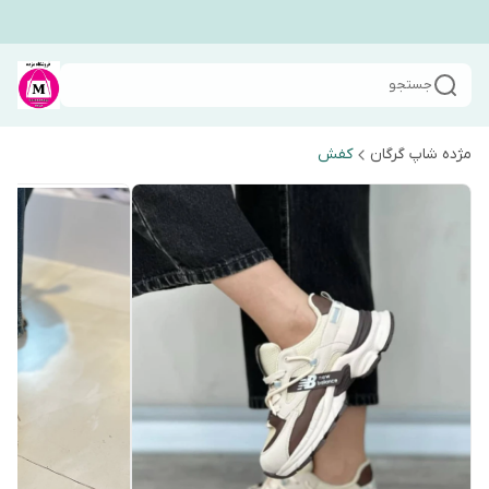
جستجو
مژده شاپ گرگان
کفش