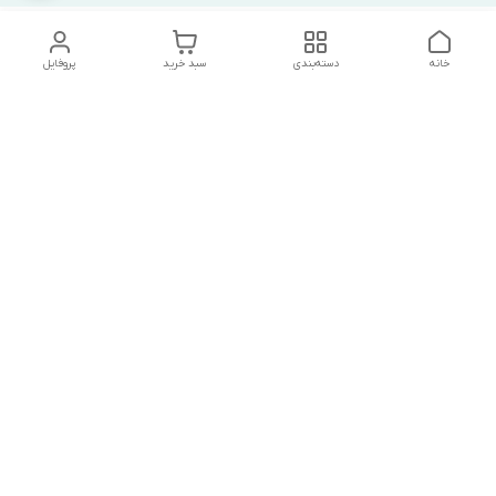
خانه
دسته‌بندی
سبد خرید
پروفایل
دسترسی سریع
تماس با ما
شکایات
درباره ما
قوانین و مقررات
سیاست حریم خصوصی
درصورت بروز هرگونه مشکل در ثبت خرید با
شماره09039334626تماس حاصل فرمایید