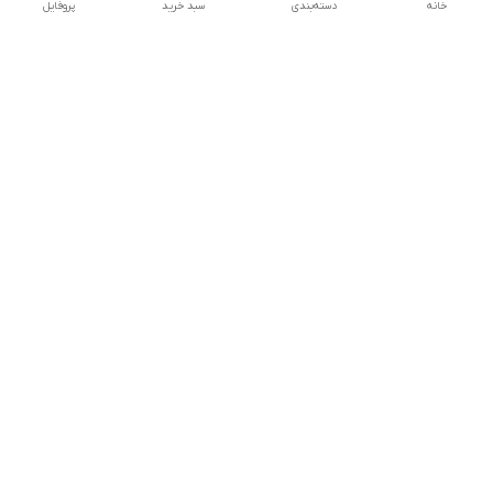
خانه
دسته‌بندی
سبد خرید
پروفایل
دسترسی سریع
تماس با ما
شکایات
درباره ما
قوانین و مقررات
سیاست حریم خصوصی
درصورت بروز هرگونه مشکل در ثبت خرید با
شماره09039334626تماس حاصل فرمایید
شماره فروشگاه:017۳۲۳۳۱۴۶۵
پیچ اینستاگرام ما