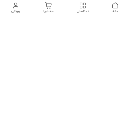
خانه
دسته‌بندی
سبد خرید
پروفایل
دسترسی سریع
تماس با ما
شکایات
درباره ما
قوانین و مقررات
سیاست حریم خصوصی
درصورت بروز هرگونه مشکل در ثبت خرید با
شماره09039334626تماس حاصل فرمایید
شماره فروشگاه:017۳۲۳۳۱۴۶۵