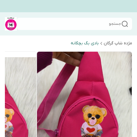
جستجو
مژده شاپ گرگان
بادی بگ بچگانه