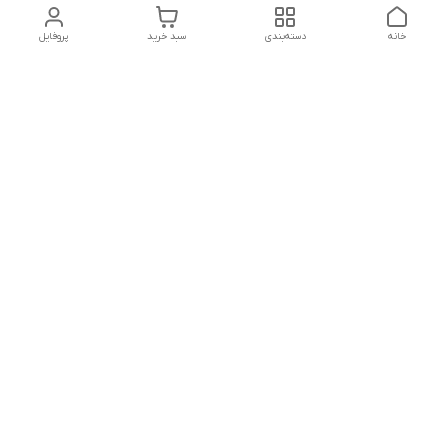
خانه
دسته‌بندی
سبد خرید
پروفایل
دسترسی سریع
تماس با ما
شکایات
درباره ما
قوانین و مقررات
سیاست حریم خصوصی
درصورت بروز هرگونه مشکل در ثبت خرید با
شماره09039334626تماس حاصل فرمایید
شماره فروشگاه:017۳۲۳۳۱۴۶۵