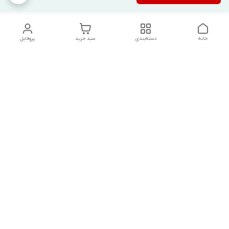
خانه
دسته‌بندی
سبد خرید
پروفایل
دسترسی سریع
تماس با ما
شکایات
درباره ما
قوانین و مقررات
سیاست حریم خصوصی
درصورت بروز هرگونه مشکل در ثبت خرید با