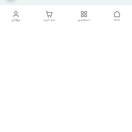
خانه
دسته‌بندی
سبد خرید
پروفایل
دسترسی سریع
تماس با ما
شکایات
درباره ما
قوانین و مقررات
سیاست حریم خصوصی
درصورت بروز هرگونه مشکل در ثبت خرید با
شماره09039334626تماس حاصل فرمایید