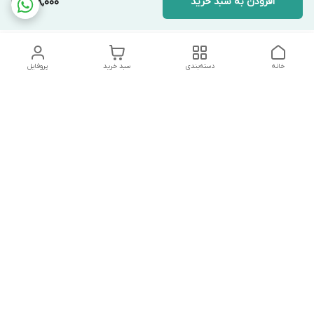
افزودن به سبد خرید
698,000
خانه
دسته‌بندی
سبد خرید
پروفایل
دسترسی سریع
تماس با ما
شکایات
درباره ما
قوانین و مقررات
سیاست حریم خصوصی
درصورت بروز هرگونه مشکل در ثبت خرید با