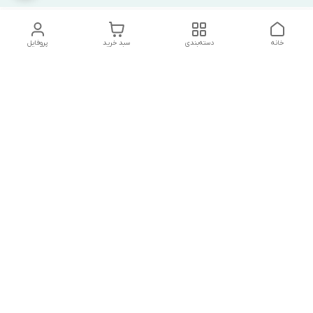
خانه
دسته‌بندی
سبد خرید
پروفایل
دسترسی سریع
تماس با ما
شکایات
درباره ما
قوانین و مقررات
سیاست حریم خصوصی
درصورت بروز هرگونه مشکل در ثبت خرید با
شماره09039334626تماس حاصل فرمایید