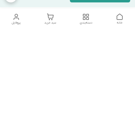
خانه
دسته‌بندی
سبد خرید
پروفایل
دسترسی سریع
تماس با ما
شکایات
درباره ما
قوانین و مقررات
سیاست حریم خصوصی
درصورت بروز هرگونه مشکل در ثبت خرید با